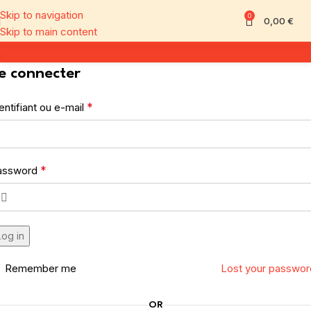
Skip to navigation
0
0,00
€
Skip to main content
e connecter
*
entifiant ou e-mail
*
assword
og in
Remember me
Lost your passwor
OR