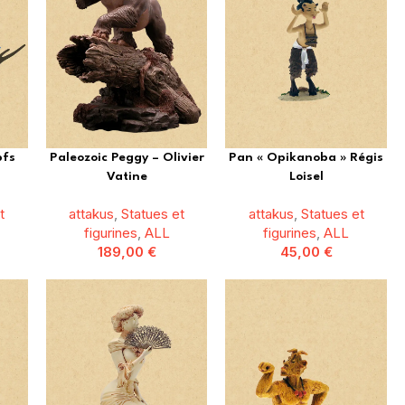
pfs
Paleozoic Peggy – Olivier
Pan « Opikanoba » Régis
Vatine
Loisel
t
attakus
,
Statues et
attakus
,
Statues et
figurines
,
ALL
figurines
,
ALL
189,00
€
45,00
€