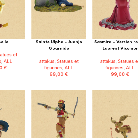
elle
Sainte Ulphe – Juanjo
Sasmira – Version r
Guarnido
Laurent Vicomte
tatues et
s
,
ALL
attakus
,
Statues et
attakus
,
Statues e
00
€
figurines
,
ALL
figurines
,
ALL
99,00
€
99,00
€