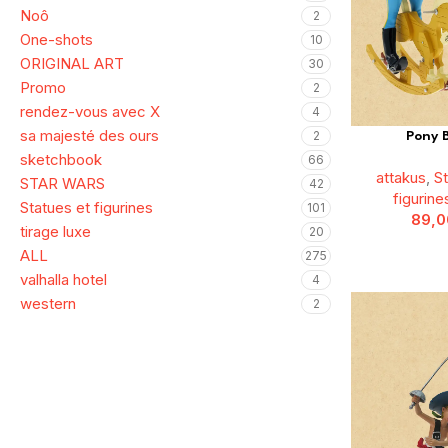
Noô
2
One-shots
10
ORIGINAL ART
30
Promo
2
rendez-vous avec X
4
sa majesté des ours
2
Pony B
sketchbook
66
attakus
,
S
STAR WARS
42
figurine
Statues et figurines
101
89,
tirage luxe
20
ALL
275
valhalla hotel
4
western
2