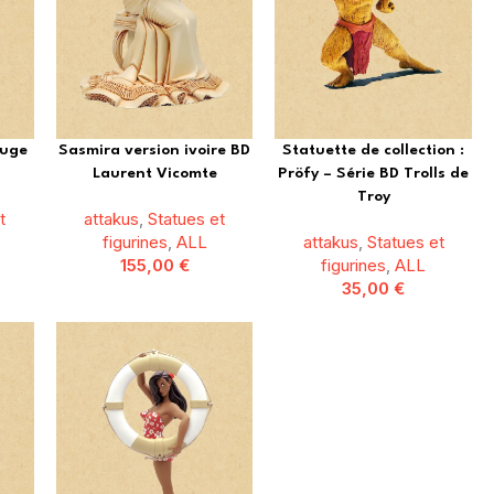
ouge
Sasmira version ivoire BD
Statuette de collection :
Laurent Vicomte
Pröfy – Série BD Trolls de
Troy
t
attakus
,
Statues et
figurines
,
ALL
attakus
,
Statues et
155,00
€
figurines
,
ALL
35,00
€