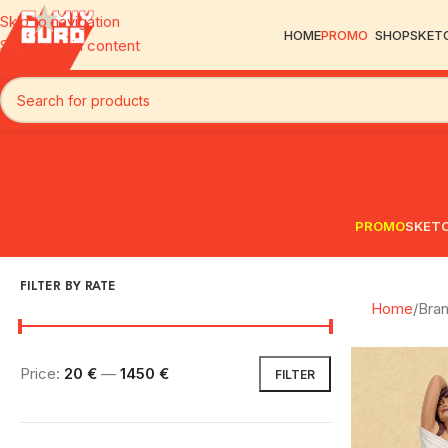
Skip to navigation
HOME
PROMO
SHOP
SKET
Skip to main content
PROMO
SKET
FILTER BY RATE
Home
Bra
Price:
20 €
—
1450 €
FILTER