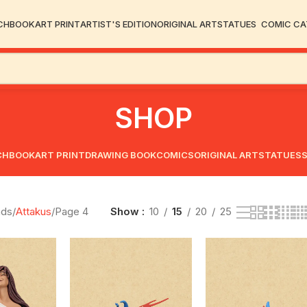
CHBOOK
ART PRINT
ARTIST'S EDITION
ORIGINAL ART
STATUES
COMIC C
SHOP
CHBOOK
ART PRINT
DRAWING BOOK
COMICS
ORIGINAL ART
STATUES
nds
Attakus
Page 4
Show
10
15
20
25