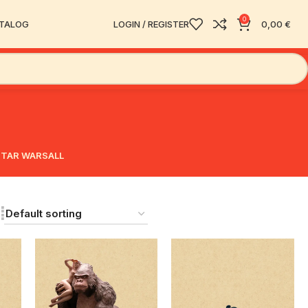
0
ATALOG
LOGIN / REGISTER
0,00
€
STAR WARS
ALL