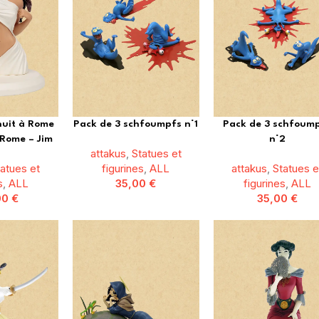
nuit à Rome
Pack de 3 schfoumpfs n°1
Pack de 3 schfoum
 Rome – Jim
n°2
attakus
,
Statues et
tatues et
figurines
,
ALL
attakus
,
Statues e
s
,
ALL
35,00
€
figurines
,
ALL
00
€
35,00
€