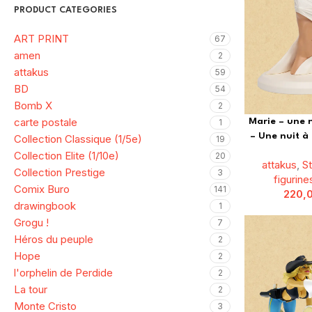
PRODUCT CATEGORIES
ART PRINT
67
amen
2
attakus
59
BD
54
Bomb X
2
carte postale
Marie – une 
1
– Une nuit à
Collection Classique (1/5e)
19
Collection Elite (1/10e)
20
attakus
,
S
Collection Prestige
3
figurine
Comix Buro
141
220,
drawingbook
1
Grogu !
7
Héros du peuple
2
Hope
2
l'orphelin de Perdide
2
La tour
2
Monte Cristo
3