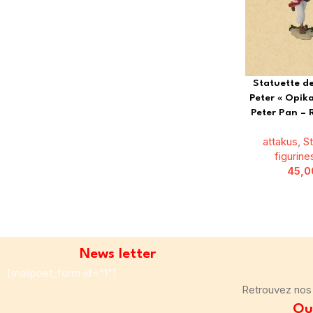
Statuette de
Peter « Opik
Peter Pan – R
attakus
,
S
figurine
45,
News letter
[mailpoet_form id="1"]
Retrouvez nos 
Ou