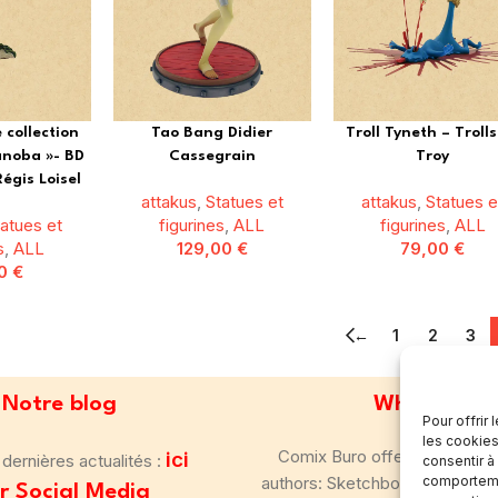
 collection
Tao Bang Didier
Troll Tyneth – Troll
anoba »- BD
Cassegrain
Troy
égis Loisel
attakus
,
Statues et
attakus
,
Statues e
tatues et
figurines
,
ALL
figurines
,
ALL
s
,
ALL
129,00
€
79,00
€
00
€
←
1
2
3
Notre blog
Who we ar
Pour offrir
les cookies
Comix Buro offers collection
ici
dernières actualités :
consentir à
authors: Sketchbook, Drawing-
comportemen
r Social Media