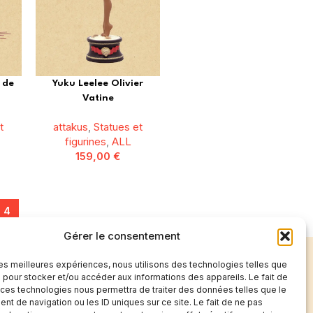
s de
Yuku Leelee Olivier
Vatine
t
attakus
,
Statues et
figurines
,
ALL
159,00
€
4
Gérer le consentement
e
Propose a project
 les meilleures expériences, nous utilisons des technologies telles que
 pour stocker et/ou accéder aux informations des appareils. Le fait de
s of talented
Please send your PROJECTS via the form:
 ces technologies nous permettra de traiter des données telles que le
Book, Posters,
Projet-Edito-Comixburo-Contact
t de navigation ou les ID uniques sur ce site. Le fait de ne pas