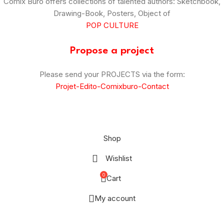
Comix Buro offers collections of talented authors: Sketchbook,
Drawing-Book, Posters, Object of
POP CULTURE
Propose a project
Please send your PROJECTS via the form:
Projet-Edito-Comixburo-Contact
© Comix Buro – 2025
–
CGV
–
Legal
Shop
Wishlist
0
Cart
My account