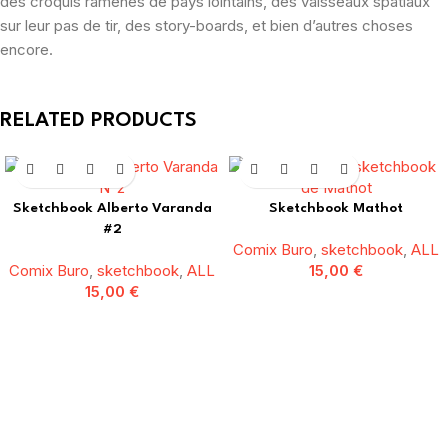
des croquis ramenés de pays lointains, des vaisseaux spatiaux
sur leur pas de tir, des story-boards, et bien d’autres choses
encore.
RELATED PRODUCTS
Sketchbook Alberto Varanda
Sketchbook Mathot
#2
Comix Buro
,
sketchbook
,
ALL
Comix Buro
,
sketchbook
,
ALL
15,00
€
15,00
€