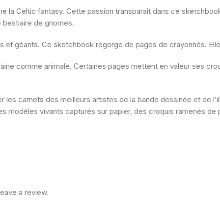
me la Celtic fantasy. Cette passion transparaît dans ce sketchboo
e bestiaire de gnomes.
ous et géants. Ce sketchbook regorge de pages de crayonnés. Elles
aine comme animale. Certaines pages mettent en valeur ses croqu
er les carnets des meilleurs artistes de la bande dessinée et de l’il
 modèles vivants capturés sur papier, des croquis ramenés de pay
eave a review.