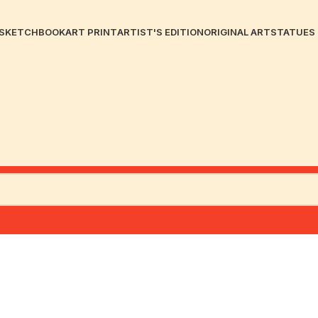
SKETCHBOOK
ART PRINT
ARTIST'S EDITION
ORIGINAL ART
STATUES