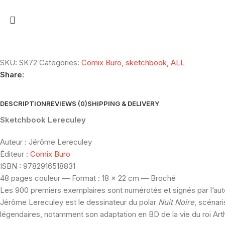
SKU:
SK72
Categories:
Comix Buro
,
sketchbook
,
ALL
Share:
DESCRIPTION
REVIEWS (0)
SHIPPING & DELIVERY
Sketchbook Lereculey
Auteur : Jérôme Lereculey
Éditeur :
Comix Buro
ISBN : 9782916518831
48 pages couleur — Format : 18 x 22 cm — Broché
Les 900 premiers exemplaires sont numérotés et signés par l’aut
Jérôme Lereculey est le dessinateur du polar
Nuit Noire
, scénari
légendaires, notamment son adaptation en BD de la vie du roi Arthu