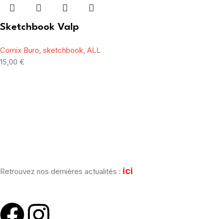
Sketchbook Valp
Comix Buro
,
sketchbook
,
ALL
15,00
€
[mailpoet_form id="1"]
ici
Retrouvez nos dernières actualités :