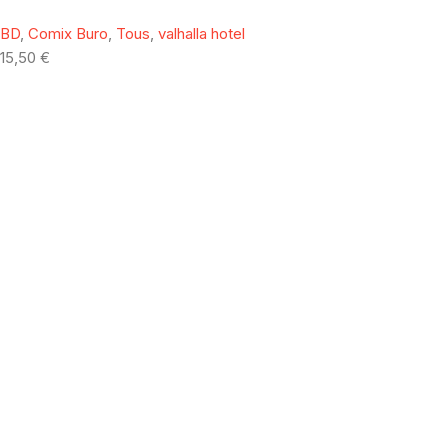
BD
,
Comix Buro
,
Tous
,
valhalla hotel
15,50
€
[mailpoet_form id="1"]