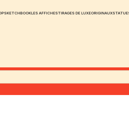
OP
SKETCHBOOK
LES AFFICHES
TIRAGES DE LUXE
ORIGINAUX
STATUE