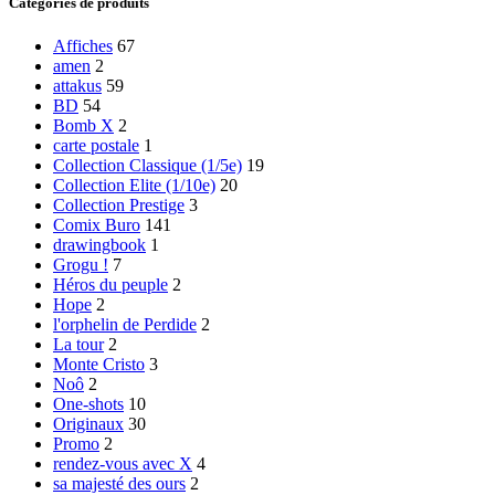
Catégories de produits
Affiches
67
amen
2
attakus
59
BD
54
Bomb X
2
carte postale
1
Collection Classique (1/5e)
19
Collection Elite (1/10e)
20
Collection Prestige
3
Comix Buro
141
drawingbook
1
Grogu !
7
Héros du peuple
2
Hope
2
l'orphelin de Perdide
2
La tour
2
Monte Cristo
3
Noô
2
One-shots
10
Originaux
30
Promo
2
rendez-vous avec X
4
sa majesté des ours
2