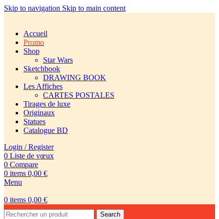
Skip to navigation
Skip to main content
Accueil
Promo
Shop
Star Wars
Sketchbook
DRAWING BOOK
Les Affiches
CARTES POSTALES
Tirages de luxe
Originaux
Statues
Catalogue BD
Login / Register
0
Liste de vœux
0
Compare
0
items
0,00
€
Menu
0
items
0,00
€
Search