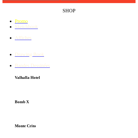
SHOP
Promo
Sketchbook
Affiches
Drawing Book
Bandes Dessinées
Valhalla Hotel
Bomb X
Monte Crito