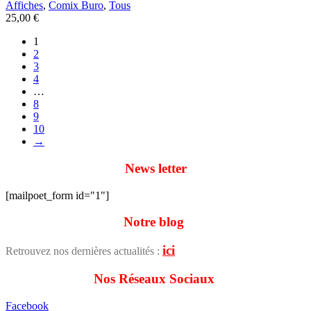
Affiches
,
Comix Buro
,
Tous
25,00
€
1
2
3
4
…
8
9
10
→
News letter
[mailpoet_form id="1"]
Notre blog
ici
Retrouvez nos dernières actualités :
Nos Réseaux Sociaux
Facebook