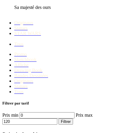
Sa majesté des ours
Originaux
Statues
STAR WARS
Tous
Promo
Sketchbook
Affiche
Drawing Book
Bandes Dessinées
Originaux
Statues
Tous
Filtrer par tarif
Prix min
Prix max
Filtrer