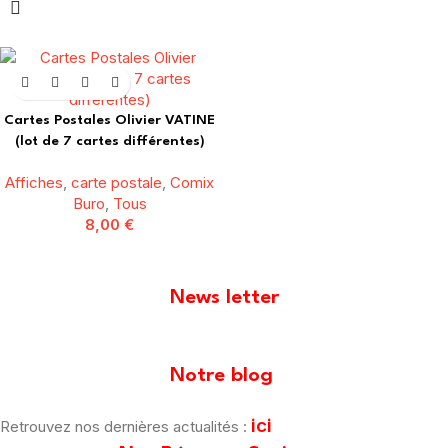
Cartes Postales Olivier VATINE
(lot de 7 cartes différentes)
Affiches
,
carte postale
,
Comix
Buro
,
Tous
8,00
€
News letter
[mailpoet_form id="1"]
Notre blog
ici
Retrouvez nos dernières actualités :