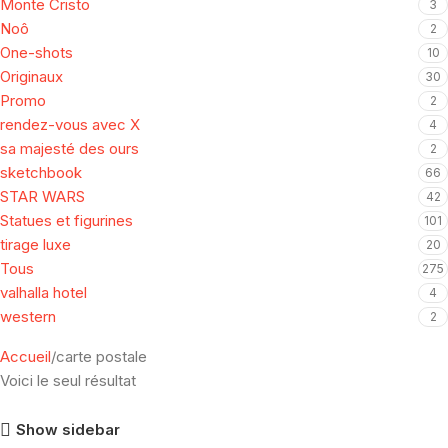
Monte Cristo
3
Noô
2
One-shots
10
Originaux
30
Promo
2
rendez-vous avec X
4
sa majesté des ours
2
sketchbook
66
STAR WARS
42
Statues et figurines
101
tirage luxe
20
Tous
275
valhalla hotel
4
western
2
Accueil
carte postale
Voici le seul résultat
Show sidebar