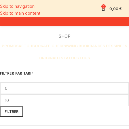
Skip to navigation
0
0,00
€
Skip to main content
SHOP
PROMO
SKETCHBOOK
AFFICHE
DRAWING BOOK
BANDES DESSINÉES
ORIGINAUX
STATUES
TOUS
FILTRER PAR TARIF
FILTRER