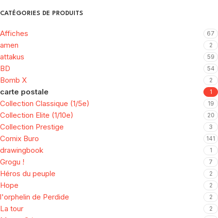
CATÉGORIES DE PRODUITS
Affiches
67
amen
2
attakus
59
BD
54
Bomb X
2
carte postale
1
Collection Classique (1/5e)
19
Collection Elite (1/10e)
20
Collection Prestige
3
Comix Buro
141
drawingbook
1
Grogu !
7
Héros du peuple
2
Hope
2
l'orphelin de Perdide
2
La tour
2