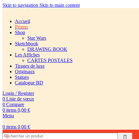
Skip to navigation
Skip to main content
Accueil
Promo
Shop
Star Wars
Sketchbook
DRAWING BOOK
Les Affiches
CARTES POSTALES
Tirages de luxe
Originaux
Statues
Catalogue BD
Login / Register
0
Liste de vœux
0
Compare
0
items
0,00
€
Menu
0
items
0,00
€