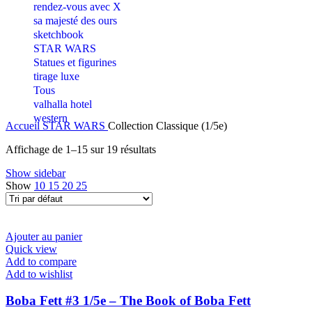
rendez-vous avec X
sa majesté des ours
sketchbook
STAR WARS
Statues et figurines
tirage luxe
Tous
valhalla hotel
western
Accueil
STAR WARS
Collection Classique (1/5e)
Affichage de 1–15 sur 19 résultats
Show sidebar
Show
10
15
20
25
Ajouter au panier
Quick view
Add to compare
Add to wishlist
Boba Fett #3 1/5e – The Book of Boba Fett