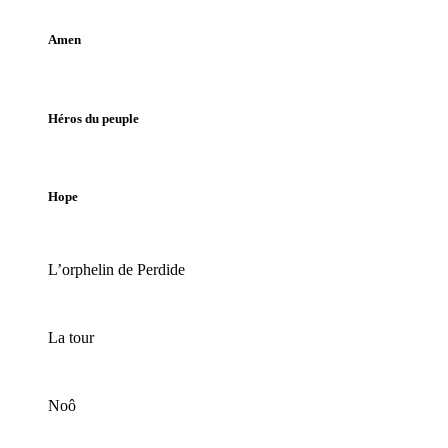
Amen
Héros du peuple
Hope
L’orphelin de Perdide
La tour
Noô