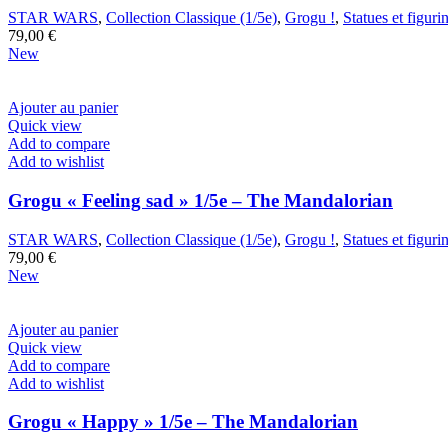
STAR WARS
,
Collection Classique (1/5e)
,
Grogu !
,
Statues et figuri
79,00
€
New
Ajouter au panier
Quick view
Add to compare
Add to wishlist
Grogu « Feeling sad » 1/5e – The Mandalorian
STAR WARS
,
Collection Classique (1/5e)
,
Grogu !
,
Statues et figuri
79,00
€
New
Ajouter au panier
Quick view
Add to compare
Add to wishlist
Grogu « Happy » 1/5e – The Mandalorian