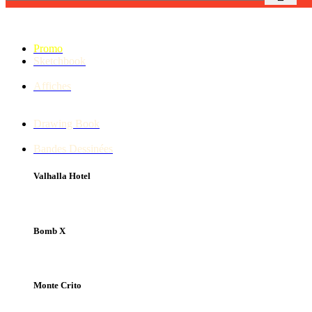
Promo
Sketchbook
Affiches
Drawing Book
Bandes Dessinées
Valhalla Hotel
Bomb X
Monte Crito