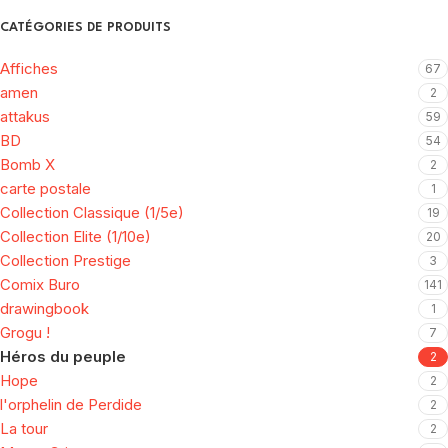
CATÉGORIES DE PRODUITS
Affiches
67
amen
2
attakus
59
BD
54
Bomb X
2
carte postale
1
Collection Classique (1/5e)
19
Collection Elite (1/10e)
20
Collection Prestige
3
Comix Buro
141
drawingbook
1
Grogu !
7
Héros du peuple
2
Hope
2
l'orphelin de Perdide
2
La tour
2