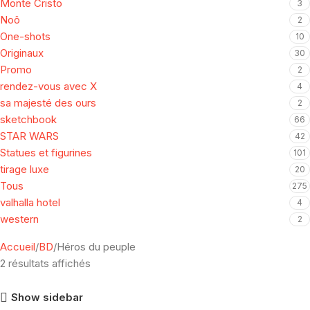
Monte Cristo
3
Noô
2
One-shots
10
Originaux
30
Promo
2
rendez-vous avec X
4
sa majesté des ours
2
sketchbook
66
STAR WARS
42
Statues et figurines
101
tirage luxe
20
Tous
275
valhalla hotel
4
western
2
Accueil
BD
Héros du peuple
2 résultats affichés
Show sidebar