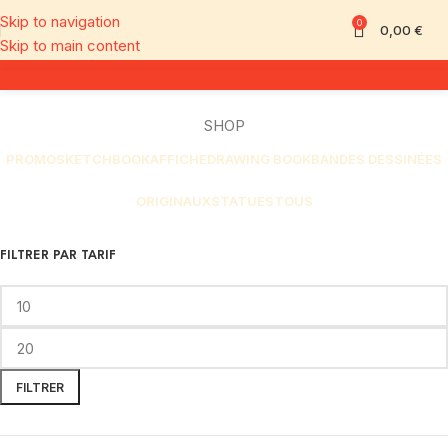
Skip to navigation
0
0,00
€
Skip to main content
SHOP
PROMO
SKETCHBOOK
AFFICHE
DRAWING BOOK
BANDES DESSINÉES
ORIGINAUX
STATUES
TOUS
FILTRER PAR TARIF
FILTRER