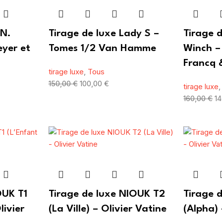
.N.
Tirage de luxe Lady S –
Tirage 
yer et
Tomes 1/2 Van Hamme
Winch –
Francq
tirage luxe
,
Tous
150,00
€
100,00
€
tirage luxe
160,00
€
1
OUK T1
Tirage de luxe NIOUK T2
Tirage 
livier
(La Ville) – Olivier Vatine
(Alpha) 