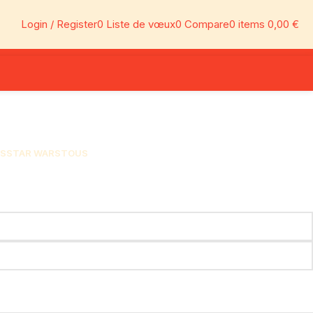
Login / Register
0
Liste de vœux
0
Compare
0
items
0,00
€
S
STAR WARS
TOUS