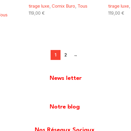
tirage luxe
,
Comix Buro
,
Tous
tirage luxe
119,00
€
119,00
€
Tous
1
2
→
News letter
Notre blog
Nos Réseaux Sociaux