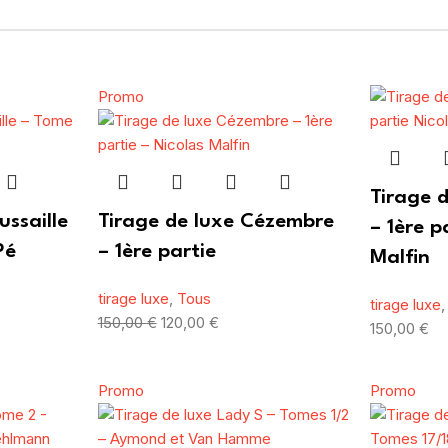
Promo
Tirage 
ussaille
Tirage de luxe Cézembre
– 1ère p
Pé
– 1ère partie
Malfin
tirage luxe
,
Tous
tirage luxe
150,00
€
120,00
€
150,00
€
Promo
Promo