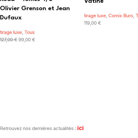
Vatine
Olivier Grenson et Jean
tirage luxe
,
Comix Buro
,
Dufaux
119,00
€
tirage luxe
,
Tous
127,00
€
99,00
€
[mailpoet_form id="1"]
ici
Retrouvez nos dernières actualités :