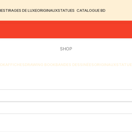
HES
TIRAGES DE LUXE
ORIGINAUX
STATUES
CATALOGUE BD
SHOP
OK
AFFICHES
DRAWING BOOK
BANDES DESSINÉES
ORIGINAUX
STATUE