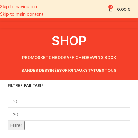
Skip to navigation
0
0,00
€
Skip to main content
SHOP
PROMO
SKETCHBOOK
AFFICHE
DRAWING BOOK
BANDES DESSINÉES
ORIGINAUX
STATUES
TOUS
FILTRER PAR TARIF
Filtrer