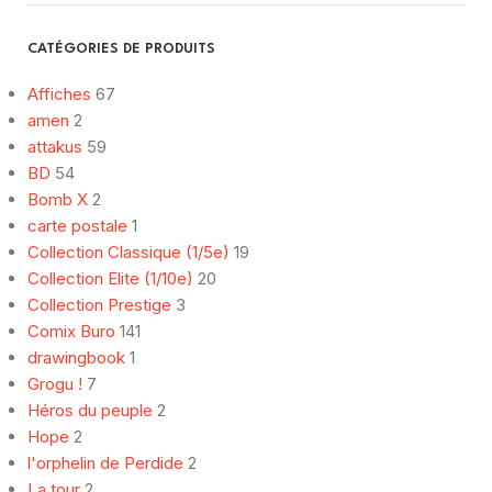
CATÉGORIES DE PRODUITS
Affiches
67
amen
2
attakus
59
BD
54
Bomb X
2
carte postale
1
Collection Classique (1/5e)
19
Collection Elite (1/10e)
20
Collection Prestige
3
Comix Buro
141
drawingbook
1
Grogu !
7
Héros du peuple
2
Hope
2
l'orphelin de Perdide
2
La tour
2