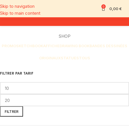
Skip to navigation
0
0,00
€
Skip to main content
SHOP
PROMO
SKETCHBOOK
AFFICHE
DRAWING BOOK
BANDES DESSINÉES
ORIGINAUX
STATUES
TOUS
FILTRER PAR TARIF
FILTRER