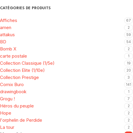
CATÉGORIES DE PRODUITS
Affiches
67
amen
2
attakus
59
BD
54
Bomb X
2
carte postale
1
Collection Classique (1/5e)
19
Collection Elite (1/10e)
20
Collection Prestige
3
Comix Buro
141
drawingbook
1
Grogu !
7
Héros du peuple
2
Hope
2
l'orphelin de Perdide
2
La tour
2