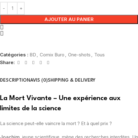
AJOUTER AU PANIER
Catégories :
BD
,
Comix Buro
,
One-shots
,
Tous
Share:
DESCRIPTION
AVIS (0)
SHIPPING & DELIVERY
La Mort Vivante – Une expérience aux
limites de la science
La science peut-elle vaincre la mort ? Et à quel prix ?
Joachim
, jeune scientifique, mène des recherches interdites. Un