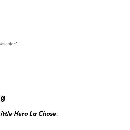
ailable:
1
ng
ittle Hero La Chose.