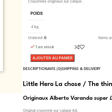
Crayonnés originaux sur calque.
POIDS
4 kg
Ordered:
0
Items av
1 en stock
AJOUTER AU PANIER
DESCRIPTION
AVIS (0)
SHIPPING & DELIVERY
Little Hero La chose / The thi
Originaux Alberto Varanda super
L
Original crayonné sur calque A4.