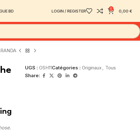
0
GUE BD
LOGIN / REGISTER
0,00
€
 VARANDA
UGS :
OSH11
Catégories :
Originaux
,
Tous
The
Share:
hing
hose.