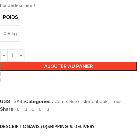
bandedessinée !
POIDS
0,8 kg
AJOUTER AU PANIER
UGS :
SK45
Catégories :
Comix Buro
,
sketchbook
,
Tous
Share:
DESCRIPTION
AVIS (0)
SHIPPING & DELIVERY