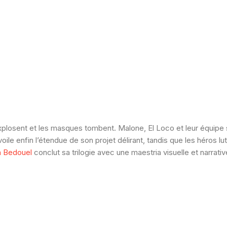
xplosent et les masques tombent. Malone, El Loco et leur équipe s
oile enfin l’étendue de son projet délirant, tandis que les héros l
n Bedouel
conclut sa trilogie avec une maestria visuelle et narrati