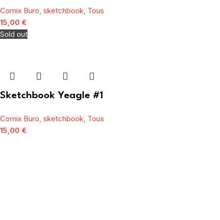
Comix Buro
,
sketchbook
,
Tous
15,00
€
Sold out
Sketchbook Yeagle #1
Comix Buro
,
sketchbook
,
Tous
15,00
€
[mailpoet_form id="1"]