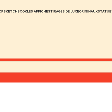
OP
SKETCHBOOK
LES AFFICHES
TIRAGES DE LUXE
ORIGINAUX
STATUE