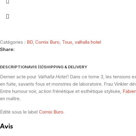
Catégories :
BD
,
Comix Buro
,
Tous
,
valhalla hotel
Share:
DESCRIPTION
AVIS (0)
SHIPPING & DELIVERY
Dernier acte pour
Valhalla Hotel
! Dans ce tome 3, les tensions e
en fuite, savants fous et monstres de laboratoire. Frau Vinkler dév
Entre humour noir, action frénétique et esthétique stylisée,
Fabie
en maître.
Édité sous le label
Comix Buro
.
Avis