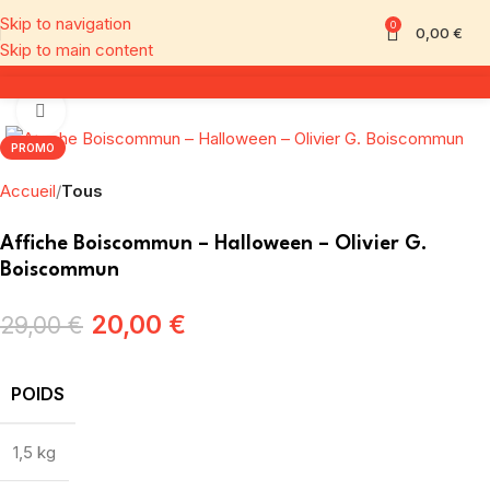
Skip to navigation
0
0,00
€
Skip to main content
Click to enlarge
PROMO
Accueil
Tous
Affiche Boiscommun – Halloween – Olivier G.
Boiscommun
20,00
€
29,00
€
POIDS
1,5 kg