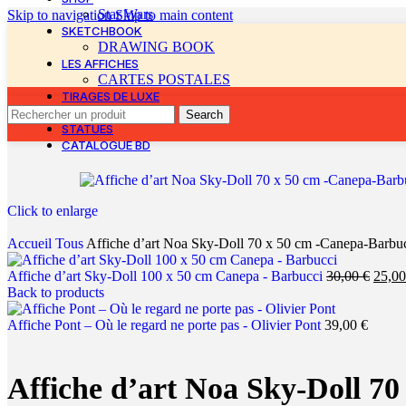
Star Wars
Skip to navigation
Skip to main content
SKETCHBOOK
DRAWING BOOK
LES AFFICHES
CARTES POSTALES
TIRAGES DE LUXE
ORIGINAUX
Search
STATUES
CATALOGUE BD
Click to enlarge
Accueil
Tous
Affiche d’art Noa Sky-Doll 70 x 50 cm -Canepa-Barbu
Affiche d’art Sky-Doll 100 x 50 cm Canepa - Barbucci
30,00
€
25,0
Back to products
Affiche Pont – Où le regard ne porte pas - Olivier Pont
39,00
€
Affiche d’art Noa Sky-Doll 7