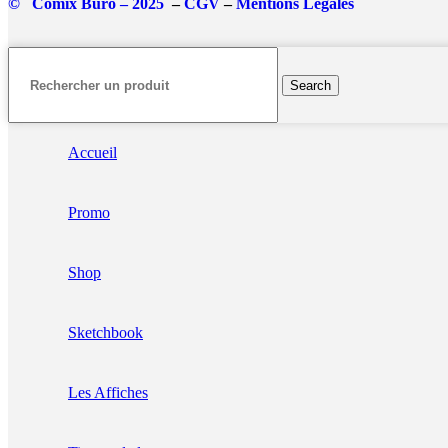
© Comix Buro – 2025
–
CGV
–
Mentions Légales
Search
Accueil
Promo
Shop
Sketchbook
Les Affiches