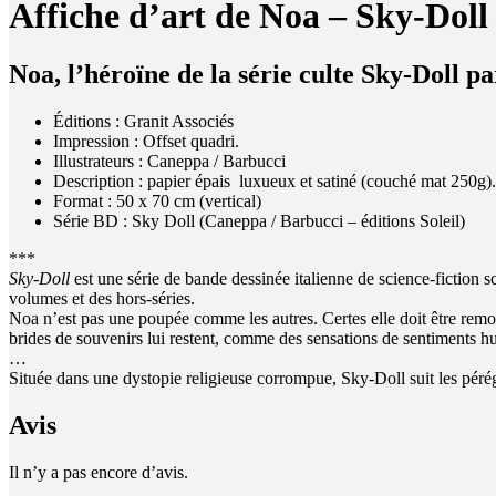
Affiche d’art de Noa – Sky-Dol
Noa, l’héroïne de la série culte Sky-Doll
pa
Éditions : Granit Associés
Impression : Offset quadri.
Illustrateurs : Caneppa / Barbucci
Description : papier épais luxueux et satiné (couché mat 250g).
Format : 50 x 70 cm (vertical)
Série BD : Sky Doll (Caneppa / Barbucci – éditions Soleil)
***
Sky-Doll
est une série de bande dessinée italienne de science-fiction
volumes et des hors-séries.
Noa n’est pas une poupée comme les autres. Certes elle doit être remont
brides de souvenirs lui restent, comme des sensations de sentiments h
…
Située dans une dystopie religieuse corrompue, Sky-Doll suit les pérég
Avis
Il n’y a pas encore d’avis.