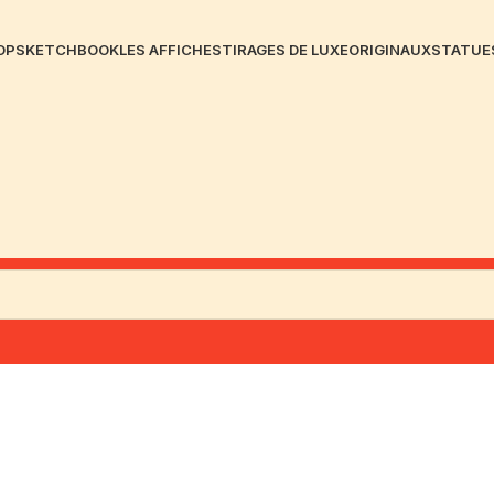
OP
SKETCHBOOK
LES AFFICHES
TIRAGES DE LUXE
ORIGINAUX
STATUE