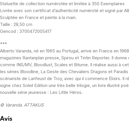
Statuette de collection numérotée et limitée à 350 Exemplaires
Livrée avec son certificat d’authenticité numéroté et signé par A
Sculptée en France et peinte à la main.
Taille : 28,50 cm
Gencod : 3700472005417
***
Alberto Varanda, né en 1965 au Portugal, arrive en France en 1968. Il
magazines Rantanplan presse, Spirou et Tintin Reporter. Il donne 
comme INS/MV, Bloodlust, Scales et Bitume. Il réalise aussi à ce
les séries Bloodline, La Geste des Chevaliers Dragons et Paradis 
scénariste de Lanfeust de Troy, avec qui il commence Élixirs. Il 
signe chez Soleil Edition une très belle trilogie, un livre illustré
nouvelle série jeunesse : Les Little Héros.
© Varanda. ATTAKUS
Avis