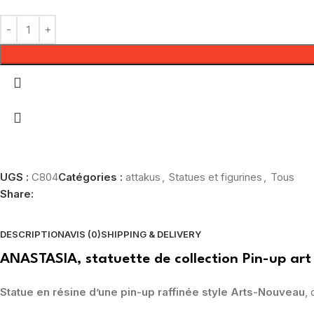
UGS :
C804
Catégories :
attakus
,
Statues et figurines
,
Tous
Share:
DESCRIPTION
AVIS (0)
SHIPPING & DELIVERY
ANASTASIA, statuette de collection Pin-up ar
Statue en résine d’une pin-up raffinée style Arts-Nouveau
, 