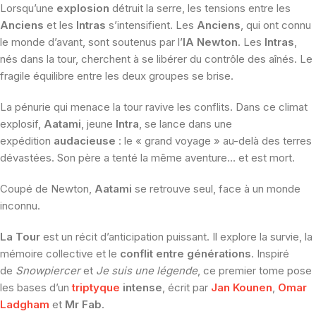
Lorsqu’une
explosion
détruit la serre, les tensions entre les
Anciens
et les
Intras
s’intensifient. Les
Anciens
, qui ont connu
le monde d’avant, sont soutenus par l’
IA Newton
. Les
Intras
,
nés dans la tour, cherchent à se libérer du contrôle des aînés. Le
fragile équilibre entre les deux groupes se brise.
La pénurie qui menace la tour ravive les conflits. Dans ce climat
explosif,
Aatami
, jeune
Intra
, se lance dans une
expédition
audacieuse
: le « grand voyage » au-delà des terres
dévastées. Son père a tenté la même aventure… et est mort.
Coupé de Newton,
Aatami
se retrouve seul, face à un monde
inconnu.
La Tour
est un récit d’anticipation puissant. Il explore la survie, la
mémoire collective et le
conflit entre générations
. Inspiré
de
Snowpiercer
et
Je suis une légende
, ce premier tome pose
les bases d’un
triptyque
intense
, écrit par
Jan Kounen
,
Omar
Ladgham
et
Mr Fab
.