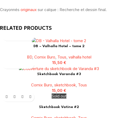
Crayonnés
originaux
sur calque : Recherche et dessin final.
RELATED PRODUCTS
DB – Valhalla Hotel – tome 2
BD
,
Comix Buro
,
Tous
,
valhalla hotel
15,50
€
Sketchbook Varanda #3
Comix Buro
,
sketchbook
,
Tous
15,00
€
Sold out
Sketchbook Vatine #2
Comix Buro
,
sketchbook
,
Tous