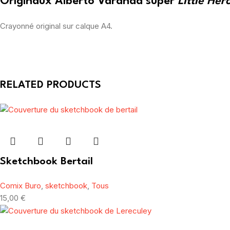
Originaux Alberto Varanda super
Little Her
Crayonné original sur calque A4.
RELATED PRODUCTS
Sketchbook Bertail
Comix Buro
,
sketchbook
,
Tous
15,00
€