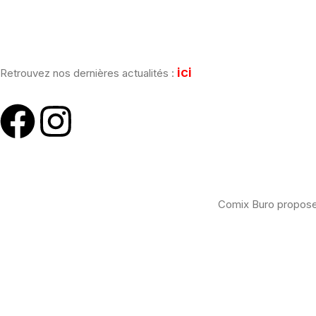
[mailpoet_form id="1"]
ici
Retrouvez nos dernières actualités :
Comix Buro propose 