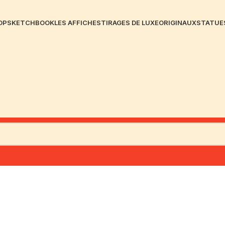
OP
SKETCHBOOK
LES AFFICHES
TIRAGES DE LUXE
ORIGINAUX
STATUE