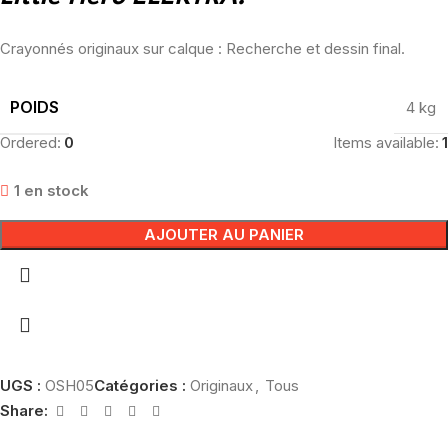
Crayonnés originaux sur calque : Recherche et dessin final.
POIDS
4 kg
Ordered:
0
Items available:
1
1 en stock
AJOUTER AU PANIER
UGS :
OSH05
Catégories :
Originaux
,
Tous
Share: