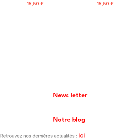
15,50
€
15,50
€
News letter
[mailpoet_form id="1"]
Notre blog
ici
Retrouvez nos dernières actualités :