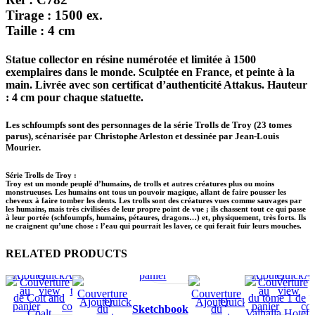
Tirage : 1500 ex.
Taille : 4 cm
Statue collector en résine numérotée et limitée à 1500
exemplaires dans le monde. Sculptée en France, et peinte à la
main. Livrée avec son certificat d’authenticité Attakus. Hauteur
: 4 cm pour chaque statuette.
Les schfoumpfs sont des personnages de la série Trolls de Troy (23 tomes
parus), scénarisée par Christophe Arleston et dessinée par Jean-Louis
Mourier.
Série Trolls de Troy :
Troy est un monde peuplé d’humains, de trolls et autres créatures plus ou moins
monstrueuses. Les humains ont tous un pouvoir magique, allant de faire pousser les
cheveux à faire tomber les dents. Les trolls sont des créatures vues comme sauvages par
les humains, mais très civilisées de leur propre point de vue ; ils chassent tout ce qui passe
à leur portée (schfoumpfs, humains, pétaures, dragons…) et, physiquement, très forts. Ils
ne craignent qu’une chose : l’eau qui pourrait les laver, ce qui ferait fuir leurs mouches.
Ajouter
Quick
Add
Add
RELATED PRODUCTS
au
view
to
to
Ajouter
Quick
Add
Add
panier
compare
wishlist
Ajouter
Quick
A
au
view
to
to
au
view
t
Ajouter
Quick
Add
Add
Ajouter
Quick
Add
Add
panier
compare
wishlist
panier
co
Sketchbook