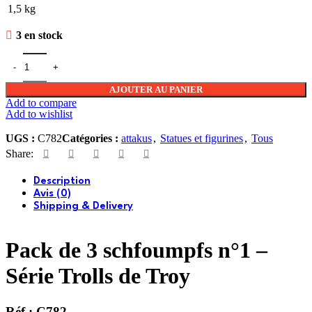
1,5 kg
3 en stock
quantité de Pack de 3 schfoumpfs n°1
AJOUTER AU PANIER
Add to compare
Add to wishlist
UGS :
C782
Catégories :
attakus
,
Statues et figurines
,
Tous
Share:
Description
Avis (0)
Shipping & Delivery
Pack de 3 schfoumpfs n°1 –
Série Trolls de Troy
Réf : C782