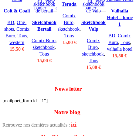
au
view
to
to
au
view
to
to
Terada
panier
compare
wishlist
panier
compare
wishlist
Colt & Coalt
Valhalla
Comix
Hotel – tome
BD
,
One-
Sketchbook
Buro
,
Sketchbook
1
shots
,
Comix
Bertail
sketchbook
,
Valp
Buro
,
Tous
,
Tous
BD
,
Comix
Comix Buro
,
Comix
western
15,00
€
Buro
,
Tous
,
sketchbook
,
Buro
,
15,50
€
valhalla hotel
Tous
sketchbook
,
15,50
€
15,00
€
Tous
15,00
€
News letter
[mailpoet_form id="1"]
Notre blog
ici
Retrouvez nos dernières actualités :