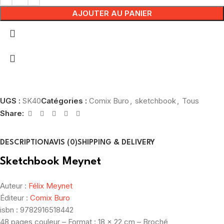
AJOUTER AU PANIER
UGS :
SK40
Catégories :
Comix Buro
,
sketchbook
,
Tous
Share:
DESCRIPTION
AVIS (0)
SHIPPING & DELIVERY
Sketchbook Meynet
Auteur :
Félix Meynet
Éditeur :
Comix Buro
isbn : 9782916518442
48 pages couleur – Format : 18 x 22 cm – Broché