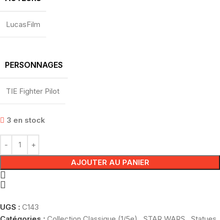
LucasFilm
PERSONNAGES
TIE Fighter Pilot
3 en stock
AJOUTER AU PANIER
UGS :
C143
Catégories :
Collection Classique (1/5e)
,
STAR WARS
,
Statues