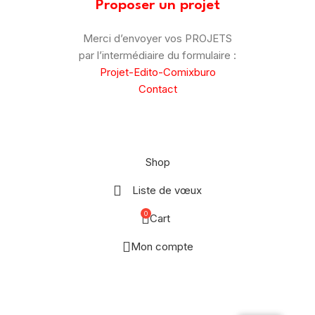
Proposer un projet
Merci d’envoyer vos PROJETS
par l’intermédiaire du formulaire :
Projet-Edito-Comixburo
Contact
© Comix Buro – 2025
–
CGV
–
Mentions Légales
Shop
Liste de vœux
0
Cart
Mon compte