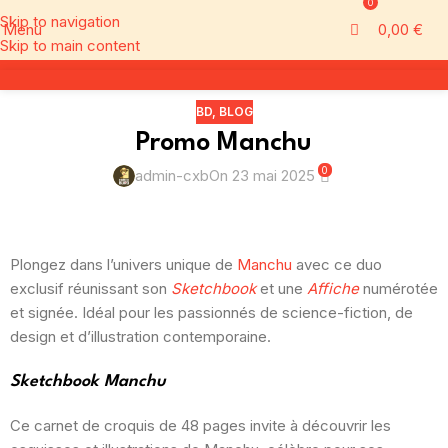
0
Skip to navigation
Menu
0,00
€
Skip to main content
BD
,
BLOG
Promo Manchu
0
admin-cxb
On 23 mai 2025
Plongez dans l’univers unique de
Manchu
avec ce duo
exclusif réunissant son
Sketchbook
et une
Affiche
numérotée
et signée.
Idéal pour les passionnés de science-fiction, de
design et d’illustration contemporaine.
Sketchbook Manchu
Ce carnet de croquis de 48 pages invite à découvrir les