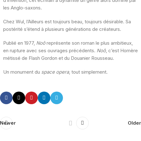
d’invention, cet écrivain a dynamité un genre alors dominé par
les Anglo-saxons.
Chez Wul, l’Ailleurs est toujours beau, toujours désirable. Sa
postérité s’étend à plusieurs générations de créateurs.
Publié en 1977,
Noô
représente son roman le plus ambitieux,
en rupture avec ses ouvrages précédents.
Noô
, c’est Homère
métissé de Flash Gordon et du Douanier Rousseau.
Un monument du
space opera
, tout simplement.
Newer
Older