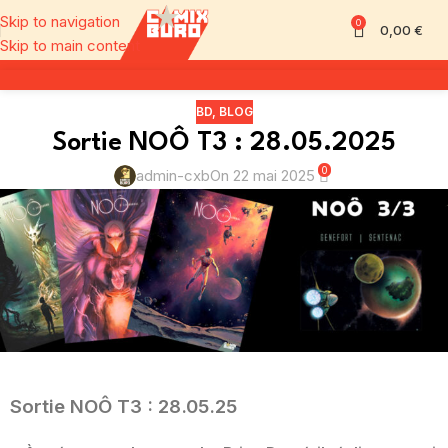
Skip to navigation
0
0,00
€
Skip to main content
BD
,
BLOG
Sortie NOÔ T3 : 28.05.2025
0
admin-cxb
On 22 mai 2025
Sortie NOÔ T3 : 28.05.25