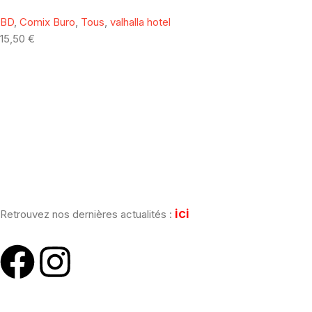
BD
,
Comix Buro
,
Tous
,
valhalla hotel
15,50
€
[mailpoet_form id="1"]
ici
Retrouvez nos dernières actualités :