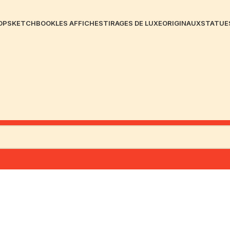
OP
SKETCHBOOK
LES AFFICHES
TIRAGES DE LUXE
ORIGINAUX
STATUE