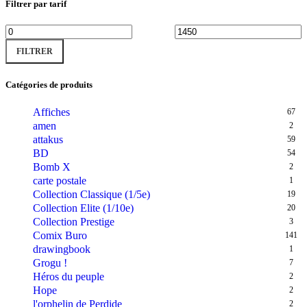
Filtrer par tarif
Prix
Prix
FILTRER
min
max
Catégories de produits
Affiches
67
amen
2
attakus
59
BD
54
Bomb X
2
carte postale
1
Collection Classique (1/5e)
19
Collection Elite (1/10e)
20
Collection Prestige
3
Comix Buro
141
drawingbook
1
Grogu !
7
Héros du peuple
2
Hope
2
l'orphelin de Perdide
2