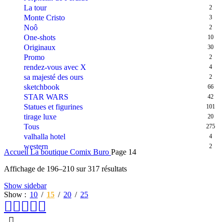
La tour
2
Monte Cristo
3
Noô
2
One-shots
10
Originaux
30
Promo
2
rendez-vous avec X
4
sa majesté des ours
2
sketchbook
66
STAR WARS
42
Statues et figurines
101
tirage luxe
20
Tous
275
valhalla hotel
4
western
2
Accueil
La boutique Comix Buro
Page 14
Affichage de 196–210 sur 317 résultats
Show sidebar
Show
10
15
20
25