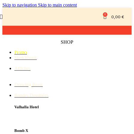
Skip to navigation
Skip to main content
0
0,00
€
SHOP
Promo
Sketchbook
Affiches
Drawing Book
Bandes Dessinées
Valhalla Hotel
Bomb X