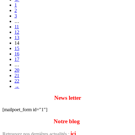
1
2
3
…
11
12
13
14
15
16
17
…
20
21
22
→
News letter
[mailpoet_form id="1"]
Notre blog
ici
Retrouvez nos dernières actualités :