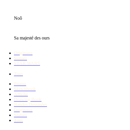
Noô
Sa majesté des ours
Originaux
Statues
STAR WARS
Tous
Promo
Sketchbook
Affiche
Drawing Book
Bandes Dessinées
Originaux
Statues
Tous