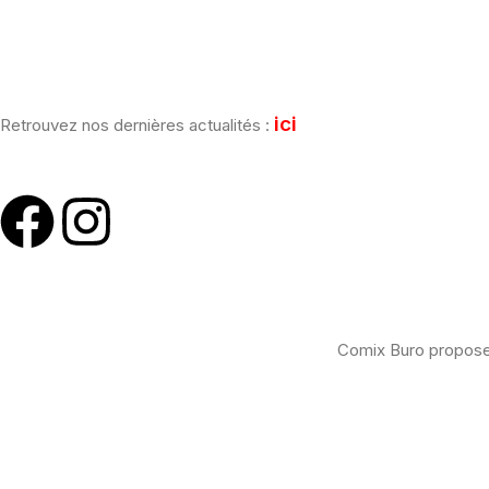
[mailpoet_form id="1"]
ici
Retrouvez nos dernières actualités :
Comix Buro propose 