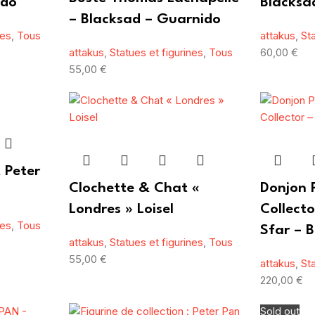
ido
Blacksa
– Blacksad – Guarnido
nes
,
Tous
attakus
,
St
attakus
,
Statues et figurines
,
Tous
60,00
€
55,00
€
 Peter
Clochette & Chat «
Donjon 
Londres » Loisel
Collect
nes
,
Tous
Sfar – B
attakus
,
Statues et figurines
,
Tous
55,00
€
attakus
,
St
220,00
€
Sold out