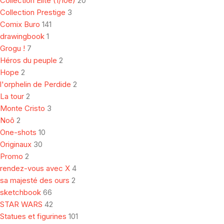
Collection Elite (1/10e)
20
Collection Prestige
3
Comix Buro
141
drawingbook
1
Grogu !
7
Héros du peuple
2
Hope
2
l'orphelin de Perdide
2
La tour
2
Monte Cristo
3
Noô
2
One-shots
10
Originaux
30
Promo
2
rendez-vous avec X
4
sa majesté des ours
2
sketchbook
66
STAR WARS
42
Statues et figurines
101