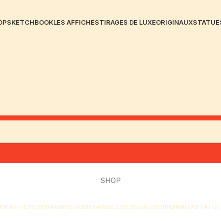
OP
SKETCHBOOK
LES AFFICHES
TIRAGES DE LUXE
ORIGINAUX
STATUE
SHOP
OK
AFFICHES
DRAWING BOOK
BANDES DESSINÉES
ORIGINAUX
STATUE