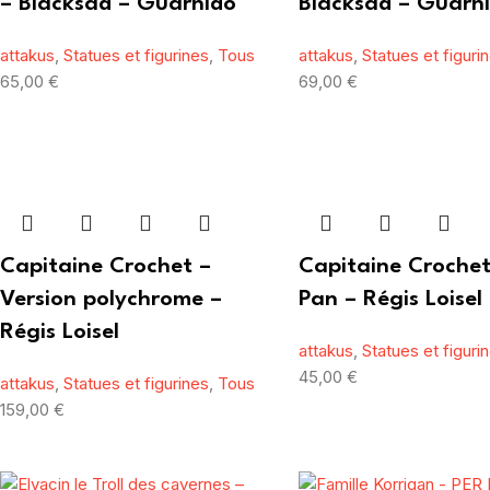
– Blacksad – Guarnido
Blacksad – Guarn
attakus
,
Statues et figurines
,
Tous
attakus
,
Statues et figuri
65,00
€
69,00
€
Capitaine Crochet –
Capitaine Crochet
Version polychrome –
Pan – Régis Loisel
Régis Loisel
attakus
,
Statues et figuri
45,00
€
attakus
,
Statues et figurines
,
Tous
159,00
€