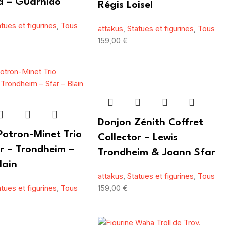
d – Guarnido
Régis Loisel
atues et figurines
,
Tous
attakus
,
Statues et figurines
,
Tous
159,00
€
Donjon Zénith Coffret
Potron-Minet Trio
Collector – Lewis
or – Trondheim –
Trondheim & Joann Sfar
lain
attakus
,
Statues et figurines
,
Tous
atues et figurines
,
Tous
159,00
€