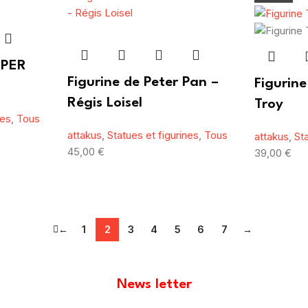
 PER
Figurine de Peter Pan –
Figurine
Régis Loisel
Troy
nes
,
Tous
attakus
,
Statues et figurines
,
Tous
attakus
,
St
45,00
€
39,00
€
←
1
2
3
4
5
6
7
→
News letter