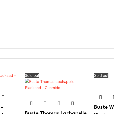
Sold out
Sold out
 –
Buste W
Buste Thomas Lachapelle