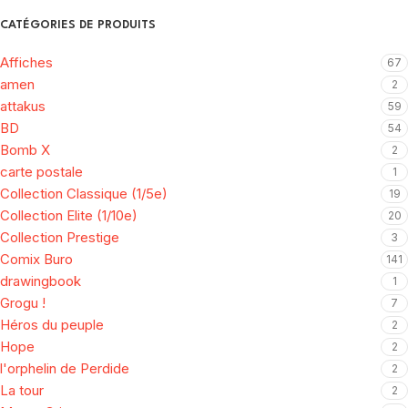
CATÉGORIES DE PRODUITS
Affiches
67
amen
2
attakus
59
BD
54
Bomb X
2
carte postale
1
Collection Classique (1/5e)
19
Collection Elite (1/10e)
20
Collection Prestige
3
Comix Buro
141
drawingbook
1
Grogu !
7
Héros du peuple
2
Hope
2
l'orphelin de Perdide
2
La tour
2