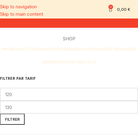
Skip to navigation
0
0,00
€
Skip to main content
SHOP
PROMO
SKETCHBOOK
AFFICHE
DRAWING BOOK
BANDES DESSINÉES
ORIGINAUX
STATUES
TOUS
FILTRER PAR TARIF
FILTRER