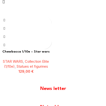
Chewbacca 1/10e – Star wars
STAR WARS
,
Collection Elite
(1/10e)
,
Statues et figurines
129,00
€
News letter
[mailpoet_form id="1"]