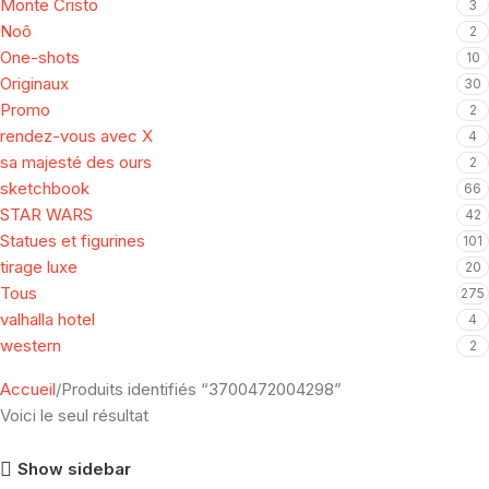
Monte Cristo
3
Noô
2
One-shots
10
Originaux
30
Promo
2
rendez-vous avec X
4
sa majesté des ours
2
sketchbook
66
STAR WARS
42
Statues et figurines
101
tirage luxe
20
Tous
275
valhalla hotel
4
western
2
Accueil
Produits identifiés “3700472004298”
Voici le seul résultat
Show sidebar