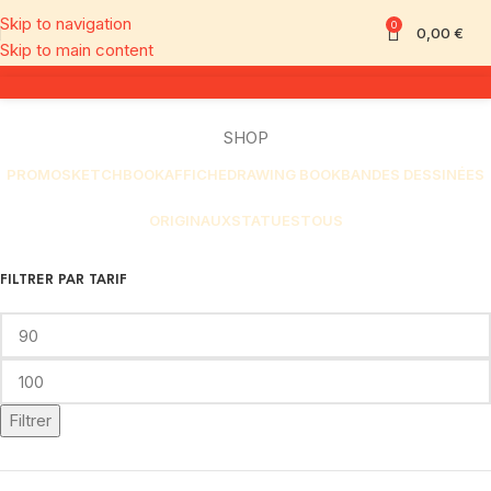
Skip to navigation
0
0,00
€
Skip to main content
SHOP
PROMO
SKETCHBOOK
AFFICHE
DRAWING BOOK
BANDES DESSINÉES
ORIGINAUX
STATUES
TOUS
FILTRER PAR TARIF
Filtrer