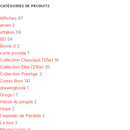
CATÉGORIES DE PRODUITS
Affiches
67
amen
2
attakus
59
BD
54
Bomb X
2
carte postale
1
Collection Classique (1/5e)
19
Collection Elite (1/10e)
20
Collection Prestige
3
Comix Buro
141
drawingbook
1
Grogu !
7
Héros du peuple
2
Hope
2
l'orphelin de Perdide
2
La tour
2
Monte Cristo
3