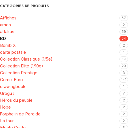
CATÉGORIES DE PRODUITS
Affiches
67
amen
2
attakus
59
BD
54
Bomb X
2
carte postale
1
Collection Classique (1/5e)
19
Collection Elite (1/10e)
20
Collection Prestige
3
Comix Buro
141
drawingbook
1
Grogu !
7
Héros du peuple
2
Hope
2
l'orphelin de Perdide
2
La tour
2
Monte Cristo
3