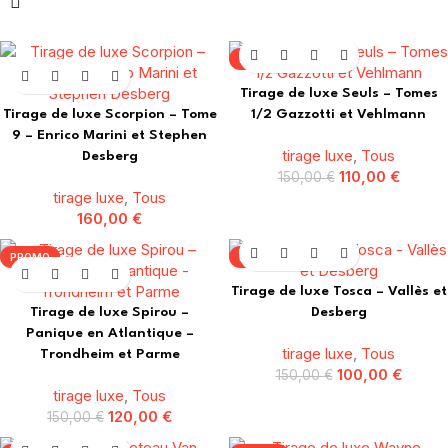
PROMO
Tirage de luxe Seuls – Tomes
Tirage de luxe Scorpion – Tome
1/2 Gazzotti et Vehlmann
9 – Enrico Marini et Stephen
tirage luxe
,
Tous
Desberg
110,00
€
150,00
€
tirage luxe
,
Tous
160,00
€
PROMO
PROMO
Tirage de luxe Tosca – Vallès et
Tirage de luxe Spirou –
Desberg
Panique en Atlantique –
tirage luxe
,
Tous
Trondheim et Parme
100,00
€
150,00
€
tirage luxe
,
Tous
120,00
€
150,00
€