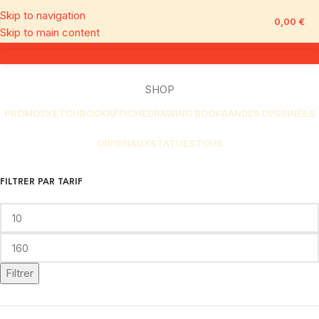
Skip to navigation
0,00
€
Skip to main content
SHOP
PROMO
SKETCHBOOK
AFFICHE
DRAWING BOOK
BANDES DESSINÉES
ORIGINAUX
STATUES
TOUS
FILTRER PAR TARIF
Filtrer