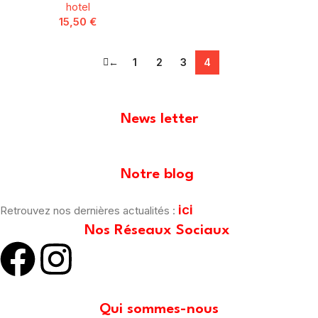
hotel
15,50
€
←
1
2
3
4
News letter
[mailpoet_form id="1"]
Notre blog
ici
Retrouvez nos dernières actualités :
Nos Réseaux Sociaux
Qui sommes-nous