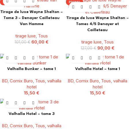
PROMO
PROMO
Tirage de luxe Wayne Shelton –
Tome 3 – Denayer Cailleteau
Tirage de luxe Wayne Shelton –
Van Hamme
Tomes 4/5 Denayer et
Cailleteau
tirage luxe
,
Tous
60,00
€
tirage luxe
,
Tous
101,00
€
90,00
€
127,00
€
Valhalla Bunker – tome 1
Valhalla Hotel – tome 1
BD
,
Comix Buro
,
Tous
,
valhalla
BD
,
Comix Buro
,
Tous
,
valhalla
hotel
hotel
15,50
€
15,50
€
Valhalla Hotel – tome 3
BD
,
Comix Buro
,
Tous
,
valhalla